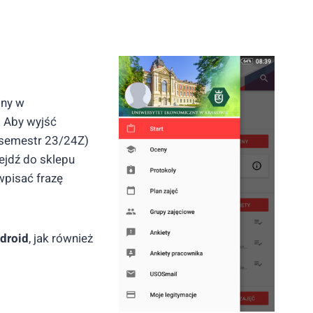
pny w
. Aby wyjść
(semestr 23/24Z)
ejdź do sklepu
wpisać frazę
droid
, jak również