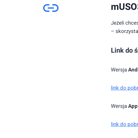
mUSOS
Jeżeli chce
– skorzysta
Link do ś
Wersja
And
link do po
Wersja
App
link do po