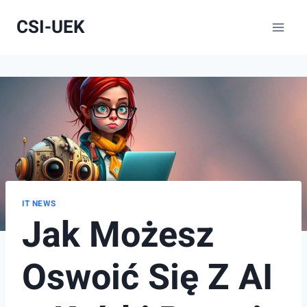
Przejdź
CSI-UEK
do
treści
IT NEWS
Jak Możesz
Oswoić Się Z AI