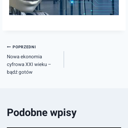
Nawigacja
POPRZEDNI
Nowa ekonomia
wpisu
cyfrowa XXI wieku –
bądź gotów
Podobne wpisy