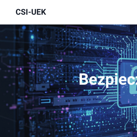
Przejdź
CSI-UEK
do
treści
Bezpiec