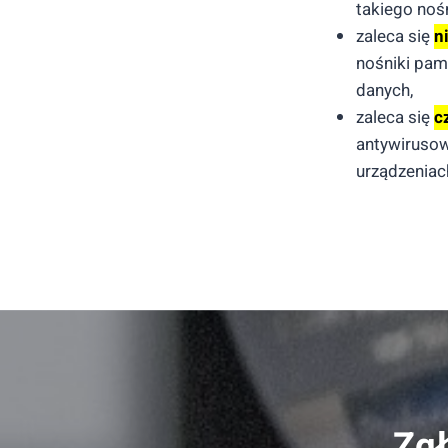
takiego noś
zaleca się
n
nośniki pami
danych,
zaleca się
c
antywirusow
urządzeniach
Zgł