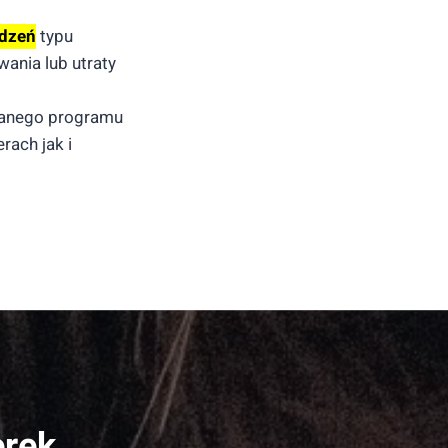
ądzeń
typu
wania lub utraty
danego programu
ach jak i
erek