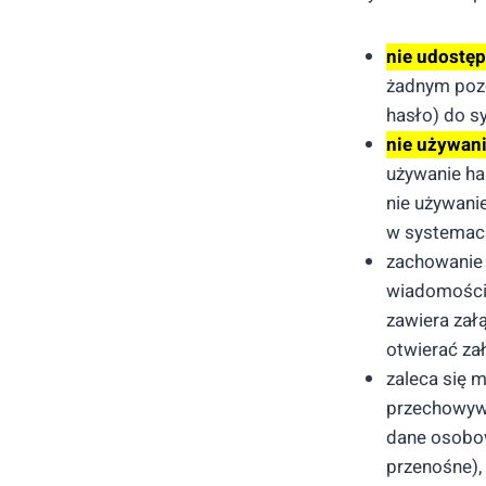
nie udostę
żadnym pozo
hasło) do s
nie używan
używanie has
nie używani
w systemach
zachowanie
wiadomości 
zawiera zał
otwierać za
zaleca się 
przechowyw
dane osobow
przenośne), 