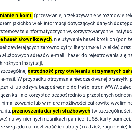
pnianie nikomu
(przesyłanie, przekazywanie w rozmowie tel
rem jakichkolwiek informacji dotyczących danych dostępo
ystemów teleinformatycznych wykorzystywanych w instytucj
ie haseł słownikowych
, nie używanie haseł krótkich (poniż
eł zawierających zarówno cyfry, litery (małe i wielkie) oraz 
e służbowych adresów e-mail i haseł do rejestrowania się n
 różnych instytucji,
 szczególnej
ostrożność przy otwieraniu otrzymanych za
e-mail. W przypadku otrzymania nieoczekiwanej przesyłki p
ączniki lub odsyła bezpośrednio do treści stron WWW, zaleca
łącznika i nie korzystać bezpośrednio z przesłanych odnośn
minimalizowanie lub w miarę możliwości całkowite wyelimi
ania,
przenoszenia danych służbowych
(w szczególności 
e) na wymiennych nośnikach pamięci (USB, karty pamięci, 
ze względu na możliwość ich utraty (kradzież, zagubienie) 