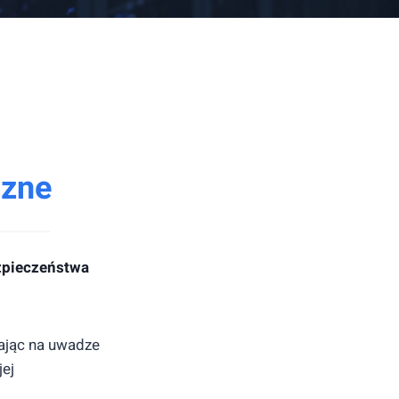
czne
zpieczeństwa
mając na uwadze
jej