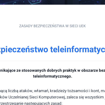
ZASADY BEZPIECZEŃSTWA W SIECI UEK
pieczeństwo teleinformaty
ynikające ze stosowanych dobrych praktyk w obszarze be
teleinformatycznego
.
nącą liczbą ataków, włamań, kradzieży tożsamości i kont, 
ów Uczelnianej Sieci Komputerowej, zaleca się wszystkim 
zestrzeganie następujących zasad: