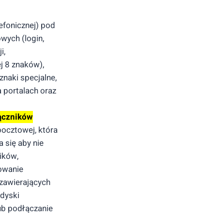
efonicznej) pod
wych (login,
i,
ej 8 znaków),
znaki specjalne,
a portalach oraz
łączników
ocztowej, która
 się aby nie
ików,
nowanie
zawierających
dyski
lub podłączanie