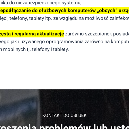
nika do niezabezpieczonego systemu,
iepodłączanie do służbowych komputerów „obcych” urz
ęci, telefony, tablety itp. ze względu na możliwość zainfeko
zęstą i regularną aktualizację
zarówno szczepionek posia
ego jak i używanego oprogramowania zarówno na komputer
 mobilnych tj. telefony i tablety.
KONTAKT DO CSI UEK
oszenia problemów lub ust