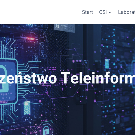
Start
CSI
Labora
zeństwo Teleinfor