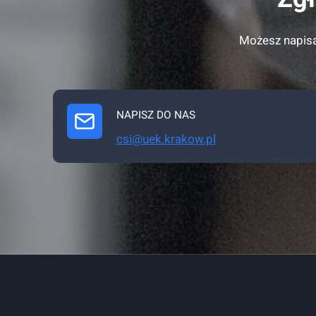
Możesz napisa
NAPISZ DO NAS
csi@uek.krakow.pl